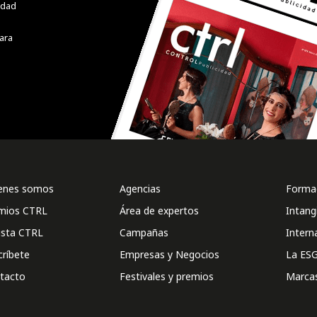
cidad
ara
enes somos
Agencias
Formac
mios CTRL
Área de expertos
Intang
ista CTRL
Campañas
Intern
críbete
Empresas y Negocios
La ESG
tacto
Festivales y premios
Marca