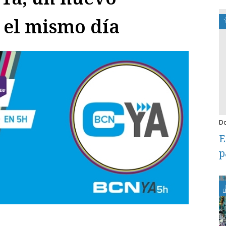
a el mismo día
E
p