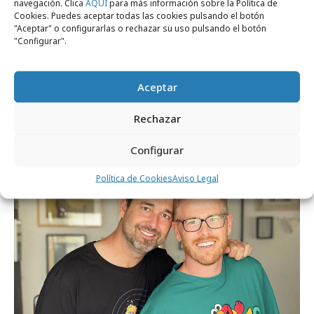
navegación. Clica
AQUÍ
para más información sobre la Política de
Cookies. Puedes aceptar todas las cookies pulsando el botón
"Aceptar" o configurarlas o rechazar su uso pulsando el botón
jueves, 12 de junio 2025
"Configurar".
¿Venderías tus ideales en una web?,
pregunta MSF
Aceptar
Rechazar
Campañas
Configurar
Política de Cookies
Aviso Legal