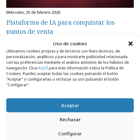
miércoles, 25 de febrero 2026
Plataforma de IA para conquistar los
puntos de venta
Uso de cookies
Utilizamos cookies propias y de terceros con fines técnicos, de
Formación y estudios
personalización, analíticos y para mostrarte publicidad relacionada
con tus preferencias mediante el análisis anónimo de los hábitos de
navegación. Clica
AQUÍ
para más información sobre la Política de
Cookies. Puedes aceptar todas las cookies pulsando el botón
"Aceptar" o configurarlas o rechazar su uso pulsando el botón
"Configurar".
Aceptar
Rechazar
jueves, 9 de octubre 2025
El comercio online, ¿un aliado para
Configurar