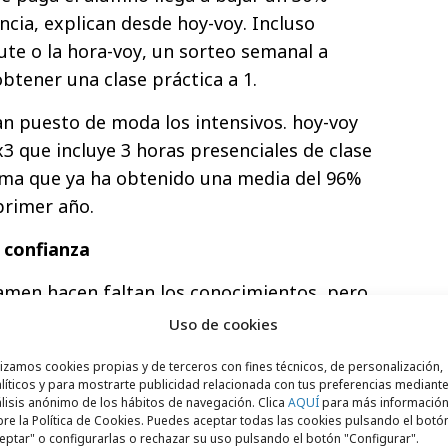
ia, explican desde hoy-voy. Incluso
e o la hora-voy, un sorteo semanal a
tener una clase práctica a 1.
an puesto de moda los intensivos. hoy-voy
3 que incluye 3 horas presenciales de clase
ama que ya ha obtenido una media del 96%
primer año.
 confianza
examen hacen faltan los conocimientos, pero
 mismo. Esta sensibilidad forma parte de
Uso de cookies
iene en cuenta los retos psicológicos a los
lizamos cookies propias y de terceros con fines técnicos, de personalización,
. hoy-voy imparte una
master class
en la
líticos y para mostrarte publicidad relacionada con tus preferencias mediante
los alumnos en qué se fijan los
lisis anónimo de los hábitos de navegación. Clica
AQUÍ
para más informació
re la Política de Cookies. Puedes aceptar todas las cookies pulsando el botó
unas claves para no ponerse nerviosos,
eptar" o configurarlas o rechazar su uso pulsando el botón "Configurar".