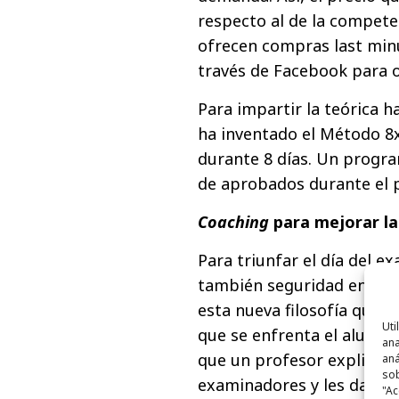
respecto al de la competenc
ofrecen compras last minut
través de Facebook para ob
Para impartir la teórica h
ha inventado el Método 8x
durante 8 días. Un progr
de aprobados durante el 
Coaching
para mejorar la
Para triunfar el día del 
también seguridad en uno
esta nueva filosofía que t
Uti
que se enfrenta el alumno
ana
que un profesor explica a 
aná
sob
examinadores y les da alg
"Ac