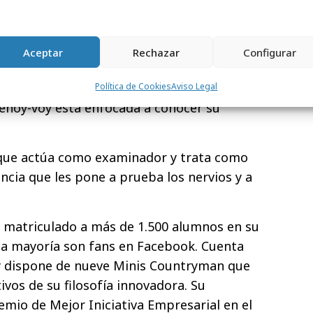
s o detectar cuándo están preparados para
Aceptar
Rechazar
Configurar
se pone a veces en el examinador. Para
Política de Cookies
Aviso Legal
ehoy-voy está enfocada a conocer su
, que actúa como examinador y trata como
ncia que les pone a prueba los nervios y a
ha matriculado a más de 1.500 alumnos en su
 la mayoría son fans en Facebook. Cuenta
 y dispone de nueve Minis Countryman que
vos de su filosofía innovadora. Su
Premio de Mejor Iniciativa Empresarial en el