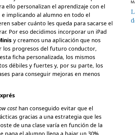
ara ello personalizan el aprendizaje con el
L
 e implicando al alumno en todo el
d
eren saber cuánto les queda para sacarse el
ar. Por eso decidimos incorporar un iPad
Minis
y creamos una aplicación que nos
 los progresos del futuro conductor,
 esta ficha personalizada, los mismos
s débiles y fuertes y, por su parte, los
lases para conseguir mejoras en menos
exprés
ow cost
han conseguido evitar que el
cticas gracias a una estrategia que les
coste de una clase varía en función de la
ue paga el alumno llega a bajar un 30%