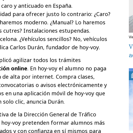
 caro y anticuado en España.
ad para ofrecer justo lo contrario: ¿Caro?
o haremos moderno. ¿Manual? Lo haremos
s cutres? Instalaciones estupendas.
v
celona. ¿Vehículos sencillos? No, vehículos
V
lica Carlos Durán, fundador de hoy-voy.
a
licó agilizar todos los trámites
ión online
. En hoy-voy el alumno no paga
da de alta por internet. Compra clases,
 convocatorias o avisos electrónicamente y
 en una aplicación móvil de hoy-voy que
 solo clic, anuncia Durán.
iva de la Dirección General de Tráfico
 hoy-voy pretenden formar alumnos más
dos y con confianza en sí mismos para