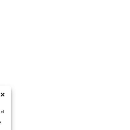
 el
n
n