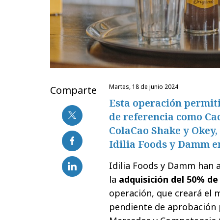
martes, 18 de junio 2024
Comparte
Esta operación permit
de referencia como Cac
ColaCao Shake y Okey, 
Idilia Foods y Damm en
Idilia Foods y Damm han 
la
adquisición del 50% d
operación, que creará el 
pendiente de aprobación p