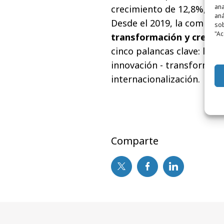
ana
crecimiento de 12,8%, res
aná
Desde el 2019, la compañ
sob
"Ac
transformación y crecim
cinco palancas clave: las p
innovación - transformación
internacionalización.
Comparte