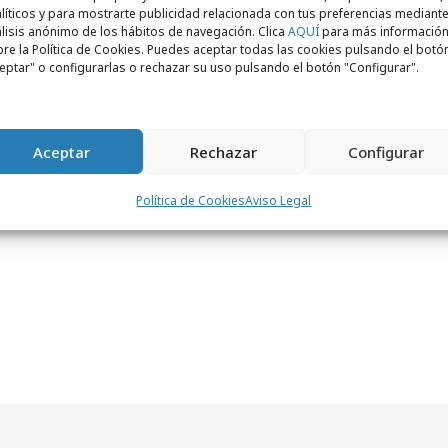
líticos y para mostrarte publicidad relacionada con tus preferencias mediante
pecto al 2022, y ocupó a 225 personas.
lisis anónimo de los hábitos de navegación. Clica
AQUÍ
para más informació
ía ha puesto en marcha un
plan de
re la Política de Cookies. Puedes aceptar todas las cookies pulsando el botó
eptar" o configurarlas o rechazar su uso pulsando el botón "Configurar".
iento
con excelentes resultados basado en
ersonas, la excelencia comercial, la
 digital, la sostenibilidad y la
Aceptar
Rechazar
Configurar
Política de Cookies
Aviso Legal