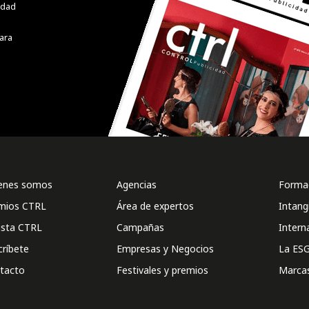
cidad
ara
enes somos
Agencias
Formac
mios CTRL
Área de expertos
Intang
ista CTRL
Campañas
Intern
críbete
Empresas y Negocios
La ESG
tacto
Festivales y premios
Marca