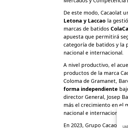
Mercados y Competencia 
De este modo, Cacaolat un
Letona y Laccao
la gestió
marcas de batidos
ColaCa
apuesta que permitirá seg
categoría de batidos y la
nacional e internacional.
A nivel productivo, el acu
productos de la marca Cac
Coloma de Gramanet, Barc
forma independiente
bajo
director General, Josep B
más el crecimiento en el m
nacional e internacional.
En 2023, Grupo Cacaolat f
Uti