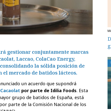
D
g
irá gestionar conjuntamente marcas
aolat, Laccao, ColaCao Energy,
consolidando la sólida posición de
 el mercado de batidos lácteos.
anunciado un acuerdo que supondrá
e
Cacaolat
por parte de Idilia Foods
. Esta
mayor grupo de batidos de España, está
or parte de la Comisión Nacional de los