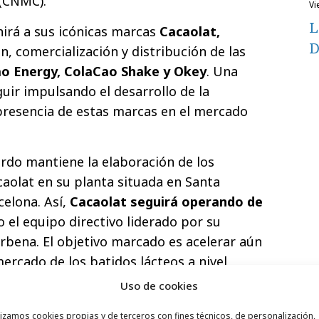
(CNMC).
v
L
irá a sus icónicas marcas
Cacaolat,
D
n, comercialización y distribución de las
o Energy, ColaCao Shake y Okey
. Una
uir impulsando el desarrollo de la
 presencia de estas marcas en el mercado
erdo mantiene la elaboración de los
aolat en su planta situada en Santa
elona. Así,
Cacaolat seguirá operando de
 el equipo directivo liderado por su
arbena. El objetivo marcado es acelerar aún
ercado de los batidos lácteos a nivel
Uso de cookies
acturó 82 M de euros, lo que supuso un
lizamos cookies propias y de terceros con fines técnicos, de personalización,