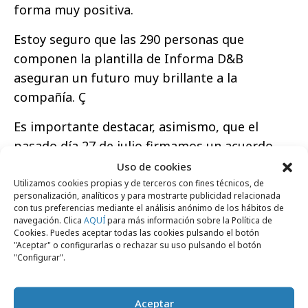
forma muy positiva.
Estoy seguro que las 290 personas que
componen la plantilla de Informa D&B
aseguran un futuro muy brillante a la
compañía. Ç
Es importante destacar, asimismo, que el
pasado día 27 de julio firmamos un acuerdo
con los comités de empresa de las dos
Uso de cookies
compañías, con validez hasta el 31 de
Utilizamos cookies propias y de terceros con fines técnicos, de
personalización, analíticos y para mostrarte publicidad relacionada
diciembre de 2.008, que asegura la
con tus preferencias mediante el análisis anónimo de los hábitos de
navegación. Clica
AQUÍ
para más información sobre la Política de
uniformidad de las condiciones laborales y de
Cookies. Puedes aceptar todas las cookies pulsando el botón
los beneficios sociales del personal procedente
"Aceptar" o configurarlas o rechazar su uso pulsando el botón
"Configurar".
de ambas empresas”.
Aceptar