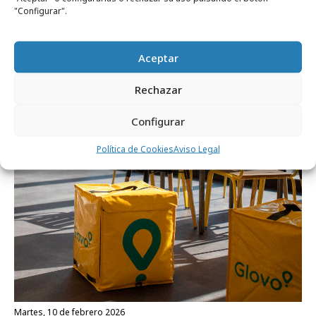
"Configurar".
jueves, 12 de marzo 2026
Aceptar
“Para lo que necesites”, primer trabajo de
Rechazar
GUT Madrid para Glovo
Configurar
Empresas y Negocios
Política de Cookies
Aviso Legal
martes, 10 de febrero 2026