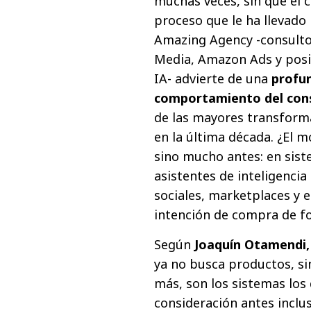
muchas veces, sin que el
proceso que le ha llevado h
Amazing Agency -consultor
Media, Amazon Ads y pos
IA- advierte de una
profun
comportamiento del cons
de las mayores transforma
en la última década. ¿El
sino mucho antes: en sist
asistentes de inteligencia
sociales, marketplaces y 
intención de compra de f
Según
Joaquín Otamendi
ya no busca productos, si
más, son los sistemas lo
consideración antes inclus