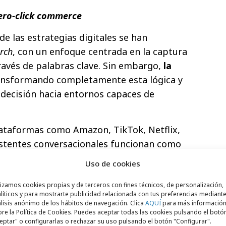
ero-click commerce
de las estrategias digitales se han
rch
, con un enfoque centrada en la captura
avés de palabras clave. Sin embargo,
la
ansformando completamente esta lógica y
 decisión hacia entornos capaces de
lataformas como Amazon, TikTok, Netflix,
istentes conversacionales funcionan como
rimiento y decisión. Lejos de esperar a
Uso de cookies
 búsqueda, estos sistemas interpretan
rtamientos y construyen intención de
lizamos cookies propias y de terceros con fines técnicos, de personalización,
líticos y para mostrarte publicidad relacionada con tus preferencias mediante
te, priorizando productos y marcas antes
lisis anónimo de los hábitos de navegación. Clica
AQUÍ
para más informació
re la Política de Cookies. Puedes aceptar todas las cookies pulsando el botó
dor entre en una fase racional de
eptar" o configurarlas o rechazar su uso pulsando el botón "Configurar".