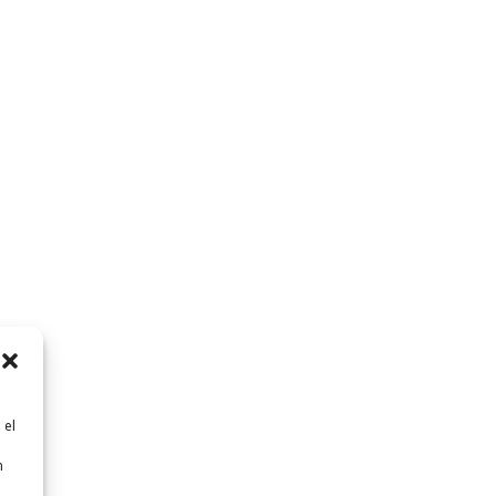
 el
n
n