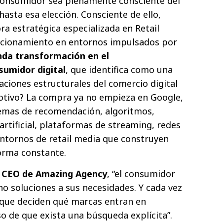
 consumidor sea plenamente consciente del
asta esa elección. Consciente de ello,
a estratégica especializada en Retail
icionamiento en entornos impulsados por
da transformación en el
umidor digital
, que identifica como una
ciones estructurales del comercio digital
 motivo? La compra ya no empieza en Google,
emas de recomendación, algoritmos,
 artificial, plataformas de streaming, redes
entornos de retail media que construyen
orma constante.
, CEO de Amazing Agency
, “el consumidor
no soluciones a sus necesidades. Y cada vez
s que deciden qué marcas entran en
o de que exista una búsqueda explícita”.