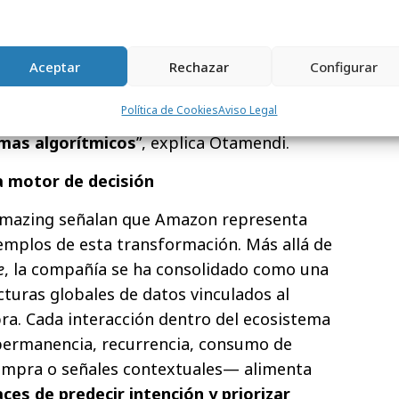
eting siguen operando como si
bsesionados con
keywords
y campañas
Aceptar
Rechazar
Configurar
o campo de batalla ya no es la búsqueda.
Política de Cookies
Aviso Legal
arca para ser interpretada
mas algorítmicos
”, explica Otamendi.
motor de decisión
Amazing señalan que Amazon representa
mplos de esta transformación. Más allá de
e
, la compañía se ha consolidado como una
cturas globales de datos vinculados al
. Cada interacción dentro del ecosistema
ermanencia, recurrencia, consumo de
ompra o señales contextuales— alimenta
es de predecir intención y priorizar