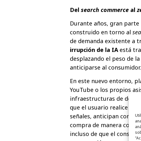
Del
search commerce
al
z
Durante años, gran parte 
construido en torno al
sea
de demanda existente a tr
irrupción de la IA
está tr
desplazando el peso de la
anticiparse al consumidor.
En este nuevo entorno, p
YouTube o los propios as
infraestructuras de descub
que el usuario realice una
señales, anticipan compo
Uti
ana
compra de manera constan
aná
sob
incluso de que el consumi
"Ac