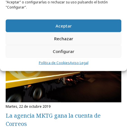
"Aceptar" o configurarlas o rechazar su uso pulsando el botón
para todos los públicos
"Configurar".
Agencias
Aceptar
Rechazar
Configurar
Política de Cookies
Aviso Legal
martes, 22 de octubre 2019
La agencia MKTG gana la cuenta de
Correos