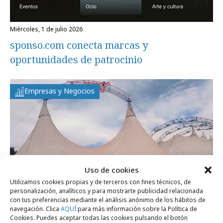
miércoles, 1 de julio 2026
sponso.com conecta marcas y
oportunidades de patrocinio
Empresas y Negocios
Uso de cookies
Utilizamos cookies propias y de terceros con fines técnicos, de
personalización, analíticos y para mostrarte publicidad relacionada
con tus preferencias mediante el análisis anónimo de los hábitos de
martes, 4 de julio 2023
navegación. Clica
AQUÍ
para más información sobre la Política de
Espacio Ibercaja Delicias: ocio y cultura
Cookies. Puedes aceptar todas las cookies pulsando el botón