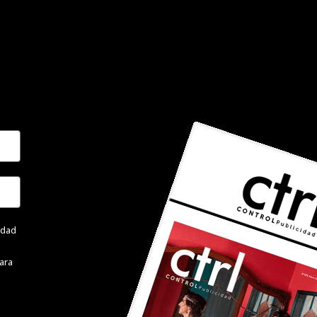
cidad
ara