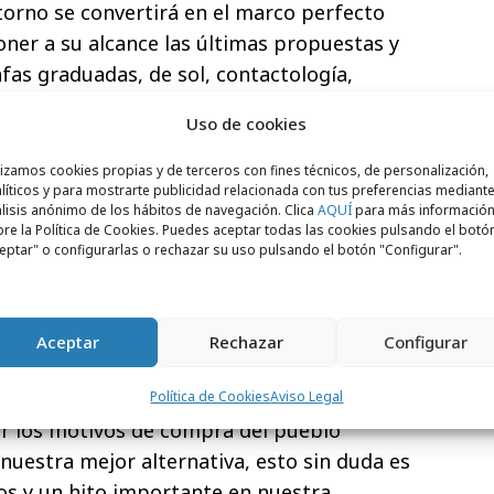
ntorno se convertirá en el marco perfecto
oner a su alcance las últimas propuestas y
as graduadas, de sol, contactología,
cerá cada temporada.
Uso de cookies
ura de la marca en México está programada
lizamos cookies propias y de terceros con fines técnicos, de personalización,
 apertura supone un gran reto a nivel
líticos y para mostrarte publicidad relacionada con tus preferencias mediante
lisis anónimo de los hábitos de navegación. Clica
AQUÍ
para más informació
. Es una oportunidad para abrir la marca a
re la Política de Cookies. Puedes aceptar todas las cookies pulsando el botó
rcados.”, comenta Eva Piñeiro,
eptar" o configurarlas o rechazar su uso pulsando el botón "Configurar".
 nueva apertura, quien conoce de cerca el
Crespo, director general de Multiópticas
ico nos reciba con los brazos abiertos,
Aceptar
Rechazar
Configurar
 la que nosotros empezamos esta nueva
upone un gran aprendizaje y reto para la
Política de Cookies
Aviso Legal
 los motivos de compra del pueblo
nuestra mejor alternativa, esto sin duda es
os y un hito importante en nuestra