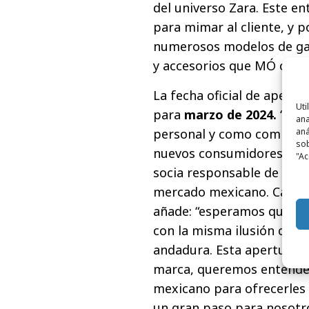
del universo Zara. Este e
para mimar al cliente, y p
numerosos modelos de gaf
y accesorios que MÓ ofre
La fecha oficial de apert
Uti
para
marzo de 2024.
“Esta
ana
aná
personal y como compañía
sob
nuevos consumidores y me
"Ac
socia responsable de esta
mercado mexicano. Carlos 
añade: “esperamos que Méx
con la misma ilusión con
andadura. Esta apertura s
marca, queremos entender
mexicano para ofrecerles 
un gran paso para nosotr