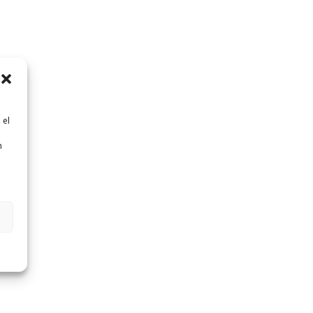
 el
n
n