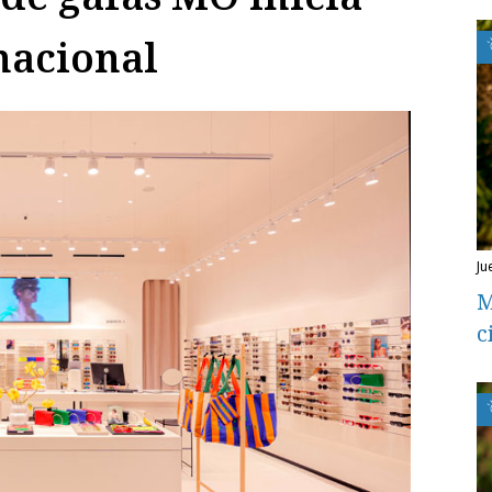
nacional
j
M
c