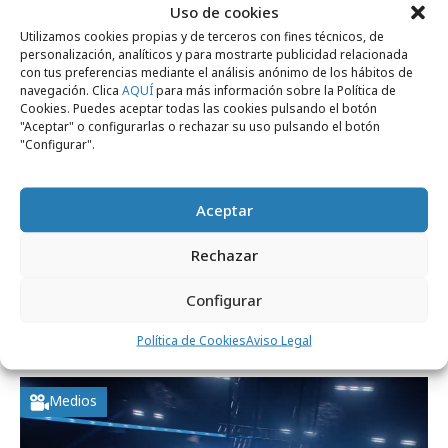
Uso de cookies
Empresas y Negocios
Utilizamos cookies propias y de terceros con fines técnicos, de
personalización, analíticos y para mostrarte publicidad relacionada
con tus preferencias mediante el análisis anónimo de los hábitos de
navegación. Clica
AQUÍ
para más información sobre la Política de
Cookies. Puedes aceptar todas las cookies pulsando el botón
"Aceptar" o configurarlas o rechazar su uso pulsando el botón
"Configurar".
Aceptar
Rechazar
miércoles, 18 de marzo 2026
Configurar
NBA y Coca-Cola anuncian nueva alianza
global de marketing
Política de Cookies
Aviso Legal
Medios