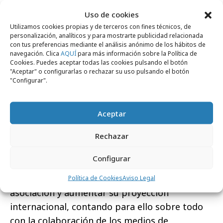
industria y la sociedad mediante la creación y
Uso de cookies
el desarrollo de iniciativas, potenciación de las
Utilizamos cookies propias y de terceros con fines técnicos, de
personalización, analíticos y para mostrarte publicidad relacionada
relaciones institucionales y la celebración de
con tus preferencias mediante el análisis anónimo de los hábitos de
Festival El Sol. Por su parte,
“Participación y
navegación. Clica
AQUÍ
para más información sobre la Política de
Cookies. Puedes aceptar todas las cookies pulsando el botón
representatividad”
hace alusión a mejorar la
"Aceptar" o configurarlas o rechazar su uso pulsando el botón
comunicación interna y a la captación y
"Configurar".
fidelización de socios, así como a la
consolidación de las relaciones con el resto de
Aceptar
asociaciones sectoriales de agencias y
Rechazar
profesionales, otros agentes de la industria y,
por supuesto, la Administración. Mientras, la
Configurar
tercera línea,
“Proyección e imagen”,
está
dirigida a impulsar la imagen e identidad de la
Política de Cookies
Aviso Legal
asociación y aumentar su proyección
internacional, contando para ello sobre todo
con la colaboración de los medios de