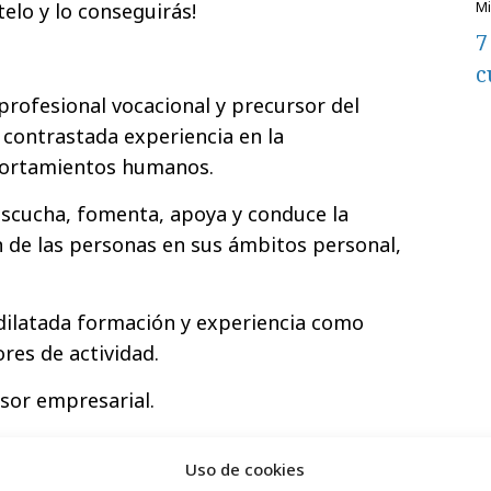
elo y lo conseguirás!
7
c
profesional vocacional y precursor del
 contrastada experiencia en la
portamientos humanos.
escucha, fomenta, apoya y conduce la
ón de las personas en sus ámbitos personal,
dilatada formación y experiencia como
ores de actividad.
esor empresarial.
TERIOR. ¡LO TIENES OLVIDADO!
Uso de cookies
dad de liderazgo interior en estado puro