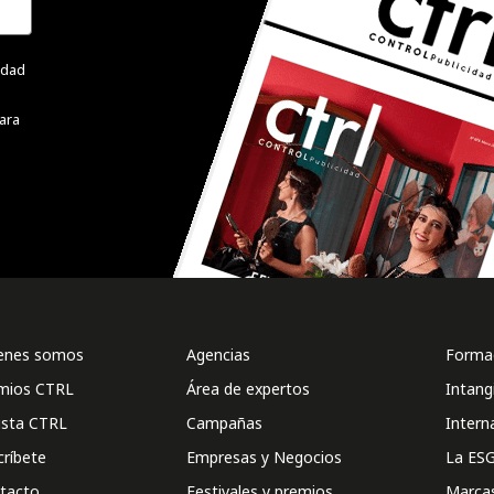
cidad
ara
enes somos
Agencias
Formac
mios CTRL
Área de expertos
Intang
ista CTRL
Campañas
Intern
críbete
Empresas y Negocios
La ESG
tacto
Festivales y premios
Marca