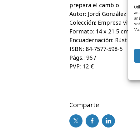
prepara el cambio
Uti
Autor: Jordi González Gui
ana
aná
Colección: Empresa viva
sob
"Ac
Formato: 14 x 21,5 cm
Encuadernación: Rústica c
ISBN: 84-7577-598-5
Págs.: 96 /
PVP: 12 €
Comparte