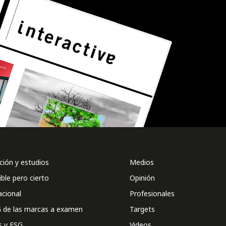
ión y estudios
Medios
ible pero cierto
Opinión
acional
Profesionales
 de las marcas a examen
Targets
s y ESG
Videos