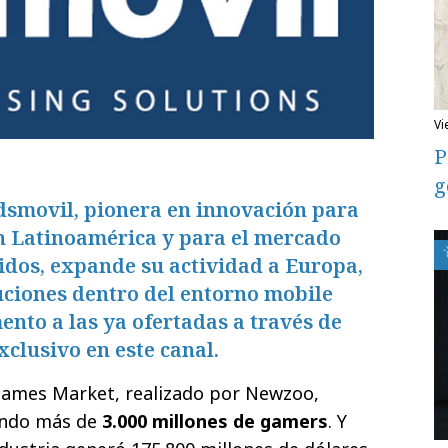
v
P
g
smovil, pionera en innovación para
en Latinoamérica y para el mercado
idos, expande su actividad a Europa,
uciones dentro del entorno mobile
to a las ya ofertadas a través de
xclusivo en este canal.
Games Market, realizado por Newzoo,
undo más de
3.000 millones de gamers
. Y