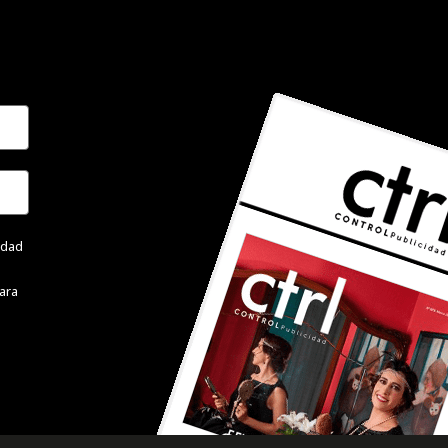
cidad
ara