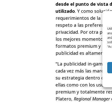
desde el punto de vista 
utilizado
. Y como solució
requerimientos de la indu
respeto a las preferencias
Uti
privacidad. Por otra parte
ana
aná
los mejores momentos de s
sob
formatos premium y en un
"Ac
publicidad es altamente p
"La publicidad in-game es
cada vez más las marcas 
su estrategia dentro de 
ellas como con los usuario
premium y totalmente res
Platero,
Regional Manager