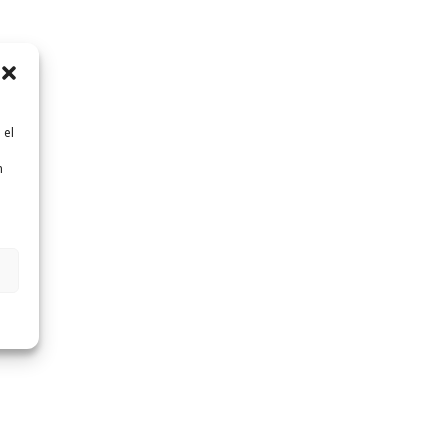
 el
n
n