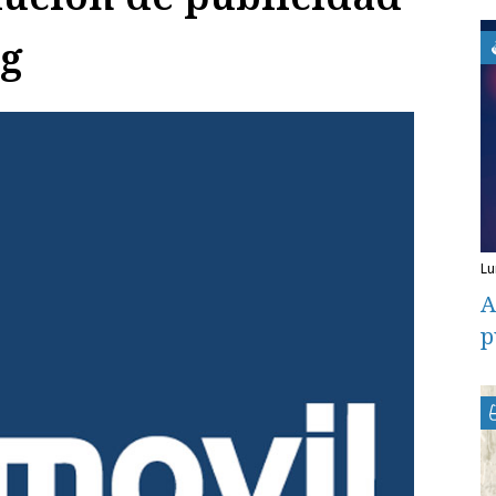
ng
l
A
p