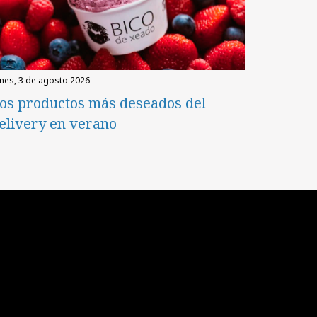
unes, 3 de agosto 2026
os productos más deseados del
elivery en verano