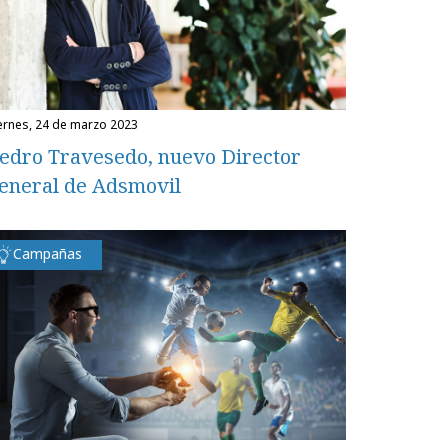
iernes, 24 de marzo 2023
edro Travesedo, nuevo Director
eneral de Adsmovil
Campañas