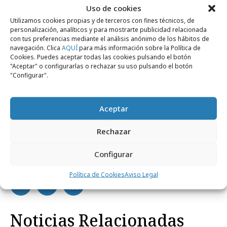
Uso de cookies
Estrellas
, un proyecto único de apoyo a la
Utilizamos cookies propias y de terceros con fines técnicos, de
música y a nuevos talentos y el primero
personalización, analíticos y para mostrarte publicidad relacionada
desarrollado en colaboración con un club de
con tus preferencias mediante el análisis anónimo de los hábitos de
navegación. Clica
AQUÍ
para más información sobre la Política de
fútbol. La marca continúa así su apuesta por
Cookies. Puedes aceptar todas las cookies pulsando el botón
"Aceptar" o configurarlas o rechazar su uso pulsando el botón
la música emergente, consolidándose como la
"Configurar".
cervecera líder en el apoyo a la música en
directo en nuestro país.
Aceptar
Rechazar
Configurar
Comparte
Política de Cookies
Aviso Legal
Noticias Relacionadas