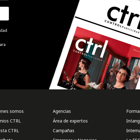
cidad
ara
enes somos
Agencias
Formac
mios CTRL
Área de expertos
Intang
ista CTRL
Campañas
Intern