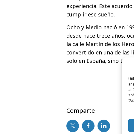
experiencia. Este acuerdo
cumplir ese sueño.
Ocho y Medio nació en 1992
desde hace trece años, oc
la calle Martín de los Her
convertido en una de las l
solo en España, sino tambi
Uti
ana
aná
sob
"Ac
Comparte