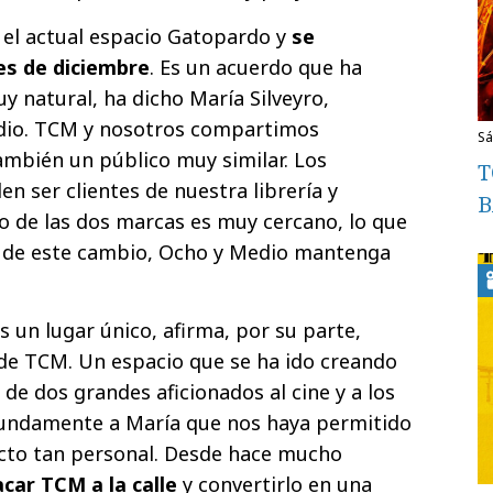
 el actual espacio Gatopardo y
se
es de diciembre
. Es un acuerdo que ha
 natural, ha dicho María Silveyro,
dio. TCM y nosotros compartimos
s
también un público muy similar. Los
T
n ser clientes de nuestra librería y
B
lo de las dos marcas es muy cercano, lo que
ar de este cambio, Ocho y Medio mantenga
s un lugar único, afirma, por su parte,
de TCM. Un espacio que se ha ido creando
 de dos grandes aficionados al cine y a los
undamente a María que nos haya permitido
cto tan personal. Desde hace mucho
acar TCM a la calle
y convertirlo en una