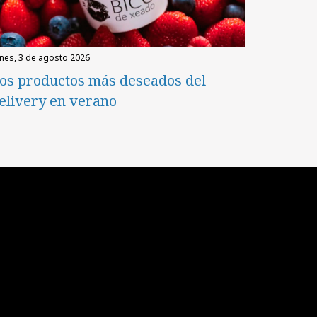
unes, 3 de agosto 2026
os productos más deseados del
elivery en verano