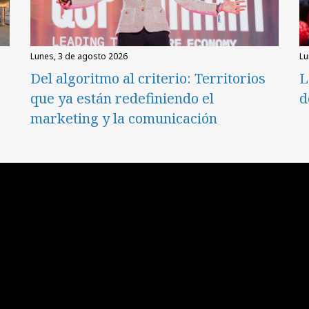
lunes, 3 de agosto 2026
l
Del algoritmo al criterio: Territorios
L
que ya están redefiniendo el
d
marketing y la comunicación