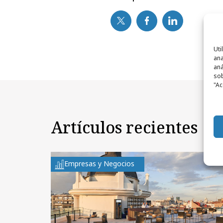
Uti
ana
aná
sob
"Ac
Artículos recientes
Empresas y Negocios