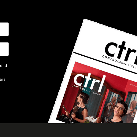
cidad
ara