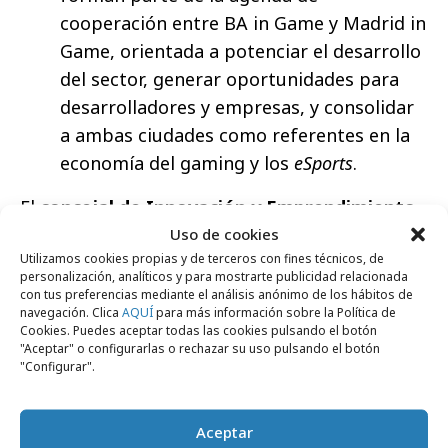
cooperación entre BA in Game y Madrid in
Game, orientada a potenciar el desarrollo
del sector, generar oportunidades para
desarrolladores y empresas, y consolidar
a ambas ciudades como referentes en la
economía del gaming y los
eSports
.
El
concejal de Innovación y Emprendimiento
del Ayuntamiento de Madrid, Ángel Niño
, ha
Uso de cookies
Utilizamos cookies propias y de terceros con fines técnicos, de
afirmado que “Madrid y Buenos Aires
personalización, analíticos y para mostrarte publicidad relacionada
comparten una visión estratégica sobre el
con tus preferencias mediante el análisis anónimo de los hábitos de
navegación. Clica
AQUÍ
para más información sobre la Política de
potencial de la industria del videojuego como
Cookies. Puedes aceptar todas las cookies pulsando el botón
motor de innovación y empleo”. “Estrechar
"Aceptar" o configurarlas o rechazar su uso pulsando el botón
"Configurar".
lazos entre ambos ecosistemas permitirá
intercambiar talento, conocimiento y
experiencia, fortaleciendo ambos proyectos”,
Aceptar