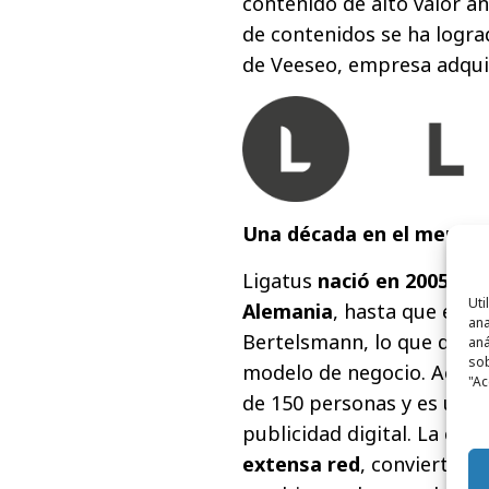
contenido de alto valor a
de contenidos se ha lograd
de Veeseo, empresa adqui
Una década en el mercado
Ligatus
nació en 2005 co
Uti
Alemania
, hasta que en 2
ana
Bertelsmann, lo que dio lu
aná
sob
modelo de negocio. Actua
"Ac
de 150 personas y es un re
publicidad digital. La co
extensa red
, convierte a 