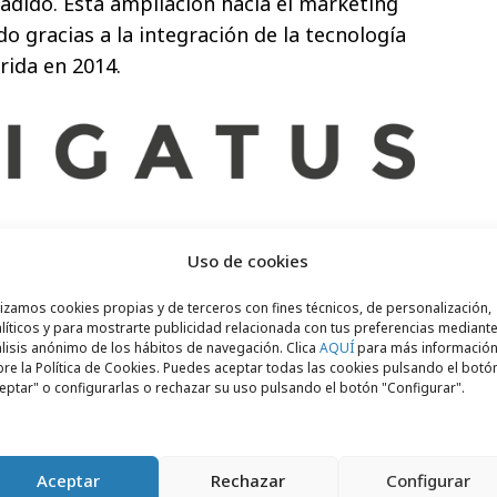
ñadido. Esta ampliación hacia el marketing
o gracias a la integración de la tecnología
rida en 2014.
 de la publicidad nativa
Uso de cookies
mo filial independiente de OnVistaGroup
lizamos cookies propias y de terceros con fines técnicos, de personalización,
008 fue adquirida por el grupo de medios
líticos y para mostrarte publicidad relacionada con tus preferencias mediante
gar a la exitosa internacionalización de su
lisis anónimo de los hábitos de navegación. Clica
AQUÍ
para más informació
re la Política de Cookies. Puedes aceptar todas las cookies pulsando el botó
lmente, la empresa cuenta con un equipo
eptar" o configurarlas o rechazar su uso pulsando el botón "Configurar".
ferente tecnológico en el sector de la
mbinación de su
avanzada tecnología y su
Ligatus en un actor clave para gestionar el
Aceptar
Rechazar
Configurar