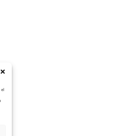
 el
n
n