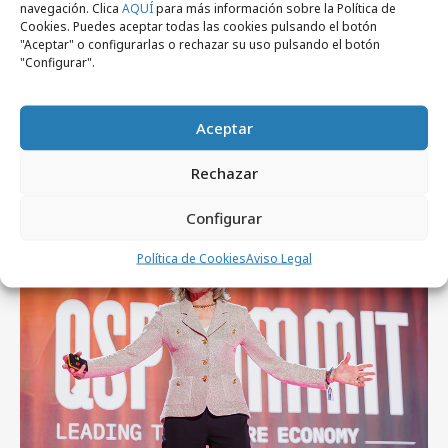
navegación. Clica
AQUÍ
para más información sobre la Política de
Cookies. Puedes aceptar todas las cookies pulsando el botón
"Aceptar" o configurarlas o rechazar su uso pulsando el botón
"Configurar".
jueves, 6 de agosto 2026
De patrimonio histórico a activo cultural y
Aceptar
económico
Rechazar
Empresas y Negocios
Configurar
Política de Cookies
Aviso Legal