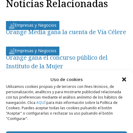
Noticias Relacionadas
miércoles, 26 de enero 2011
Empresas y Negocios
Orange Media gana la cuenta de Vía Célere
viernes, 12 de noviembre 2010
Empresas y Negocios
Orange gana el concurso público del
Instituto de la Mujer
Uso de cookies
lunes, 8 de noviembre 2010
Empresas y Negocios
Utilizamos cookies propias y de terceros con fines técnicos, de
Orange Media realizará la campaña del
personalización, analíticos y para mostrarte publicidad relacionada
con tus preferencias mediante el análisis anónimo de los hábitos de
Plan de Formación para el Empleo
navegación. Clica
AQUÍ
para más información sobre la Política de
Cookies. Puedes aceptar todas las cookies pulsando el botón
"Aceptar" o configurarlas o rechazar su uso pulsando el botón
"Configurar".