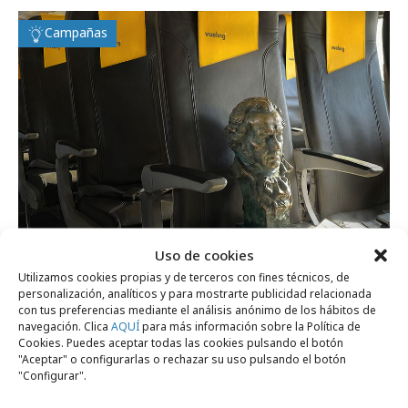
Campañas
Uso de cookies
Utilizamos cookies propias y de terceros con fines técnicos, de
jueves, 19 de febrero 2026
personalización, analíticos y para mostrarte publicidad relacionada
con tus preferencias mediante el análisis anónimo de los hábitos de
Los Premios Goya aterrizan en Barcelona
navegación. Clica
AQUÍ
para más información sobre la Política de
Cookies. Puedes aceptar todas las cookies pulsando el botón
con Vueling
"Aceptar" o configurarlas o rechazar su uso pulsando el botón
"Configurar".
Campañas