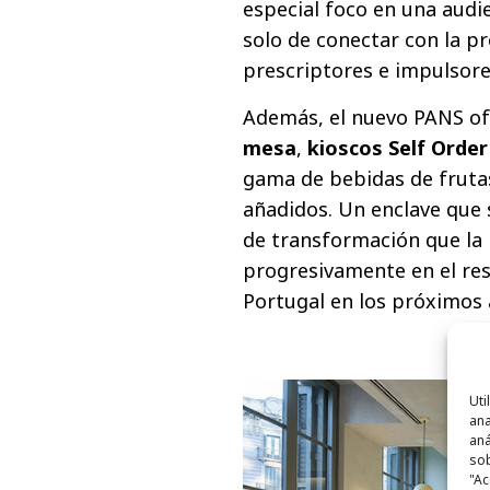
especial foco en una audi
solo de conectar con la p
prescriptores e impulsores
Además, el nuevo PANS o
mesa
,
kioscos Self Order
gama de bebidas de frutas
añadidos. Un enclave que 
de transformación que la
progresivamente en el res
Portugal en los próximos 
Uti
ana
aná
sob
"Ac