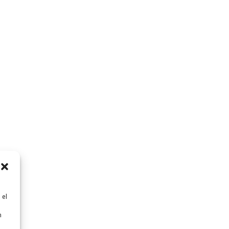
 el
n
n