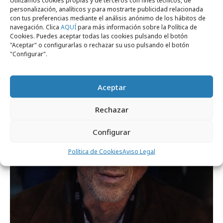
Utilizamos cookies propias y de terceros con fines técnicos, de
personalización, analíticos y para mostrarte publicidad relacionada
con tus preferencias mediante el análisis anónimo de los hábitos de
navegación. Clica
AQUÍ
para más información sobre la Política de
Cookies. Puedes aceptar todas las cookies pulsando el botón
"Aceptar" o configurarlas o rechazar su uso pulsando el botón
martes, 2 de febrero 2021
"Configurar".
Verizon Media se une al campeón de
Fórmula E
Aceptar
Rechazar
Campañas
Configurar
Política de Cookies
Aviso Legal