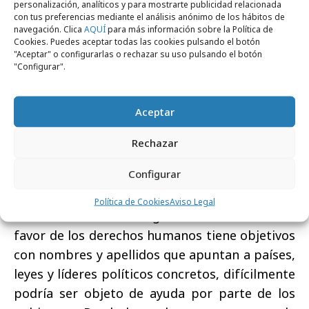
otorga, para conocer a fondo las causas por
personalización, analíticos y para mostrarte publicidad relacionada
con tus preferencias mediante el análisis anónimo de los hábitos de
las que merece la pena luchar.
navegación. Clica
AQUÍ
para más información sobre la Política de
Cookies. Puedes aceptar todas las cookies pulsando el botón
"Aceptar" o configurarlas o rechazar su uso pulsando el botón
"Configurar".
Aceptar
Su
independencia
es uno de los valores más
fuertes de Amnistía Internacional y también el
Rechazar
causante lógico de su negativa a recibir
Configurar
subvenciones gubernamentales. Hacer lo
contrario sería incoherente con los principios
Política de Cookies
Aviso Legal
fundamentales de la organización: si su lucha a
favor de los derechos humanos tiene objetivos
con nombres y apellidos que apuntan a países,
leyes y líderes políticos concretos, difícilmente
podría ser objeto de ayuda por parte de los