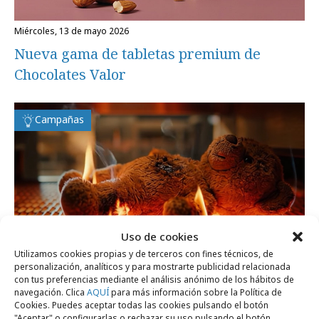
miércoles, 13 de mayo 2026
Nueva gama de tabletas premium de
Chocolates Valor
Campañas
Uso de cookies
Utilizamos cookies propias y de terceros con fines técnicos, de
personalización, analíticos y para mostrarte publicidad relacionada
con tus preferencias mediante el análisis anónimo de los hábitos de
navegación. Clica
AQUÍ
para más información sobre la Política de
viernes, 13 de febrero 2026
Cookies. Puedes aceptar todas las cookies pulsando el botón
"Aceptar" o configurarlas o rechazar su uso pulsando el botón