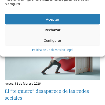
San Valentín 2026: Las marcas se alejan del
"Configurar".
cliché este 14 de febrero
Aceptar
Formación y estudios
Rechazar
Configurar
Política de Cookies
Aviso Legal
jueves, 12 de febrero 2026
El “te quiero” desaparece de las redes
sociales