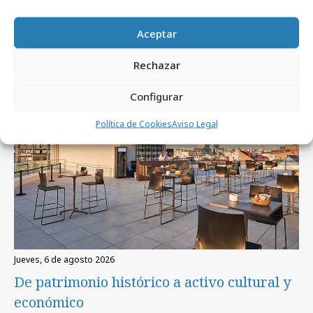
Artículos recientes
Aceptar
Rechazar
Empresas y Negocios
Configurar
Política de Cookies
Aviso Legal
jueves, 6 de agosto 2026
De patrimonio histórico a activo cultural y
económico