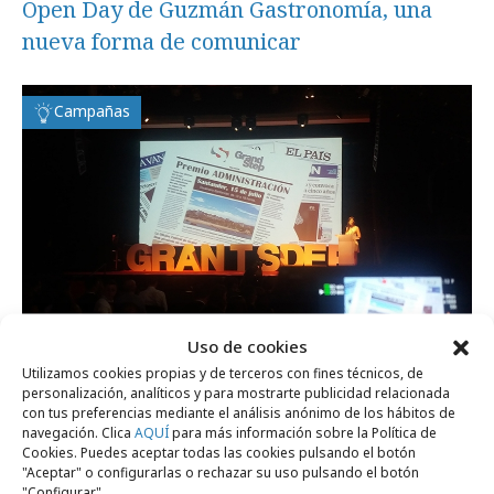
Open Day de Guzmán Gastronomía, una
nueva forma de comunicar
Campañas
Uso de cookies
Utilizamos cookies propias y de terceros con fines técnicos, de
personalización, analíticos y para mostrarte publicidad relacionada
martes, 22 de agosto 2017
con tus preferencias mediante el análisis anónimo de los hábitos de
navegación. Clica
AQUÍ
para más información sobre la Política de
Eventisimo organiza el evento interno de
Cookies. Puedes aceptar todas las cookies pulsando el botón
Grand Step
"Aceptar" o configurarlas o rechazar su uso pulsando el botón
"Configurar".