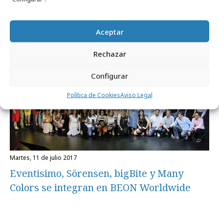
Empresas y Negocios
Aceptar
Rechazar
Configurar
Política de Cookies
Aviso Legal
martes, 11 de julio 2017
Eventisimo, Sörensen, bigBite y Many
Colors se integran en BEON Worldwide