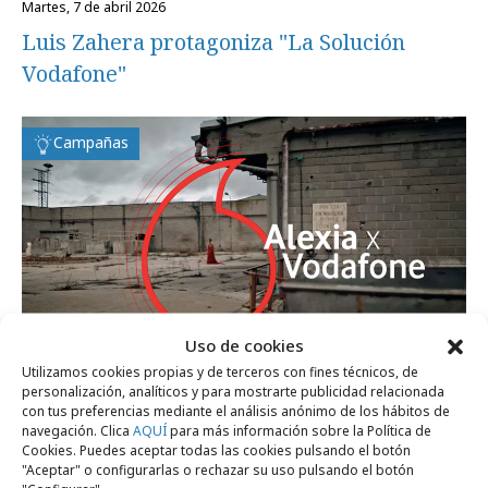
martes, 7 de abril 2026
Luis Zahera protagoniza "La Solución
Vodafone"
Campañas
Uso de cookies
Utilizamos cookies propias y de terceros con fines técnicos, de
personalización, analíticos y para mostrarte publicidad relacionada
jueves, 8 de enero 2026
con tus preferencias mediante el análisis anónimo de los hábitos de
navegación. Clica
AQUÍ
para más información sobre la Política de
Vodafone y Alexia Putellas se "cargan" las
Cookies. Puedes aceptar todas las cookies pulsando el botón
reglas de la telefonía
"Aceptar" o configurarlas o rechazar su uso pulsando el botón