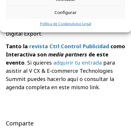
DonDominio; Francisco Cañadas,
Business
Director
de D2C E-commerce - división de WIM
Configurar
Group Company; Hao XU,
Product Manager
de
Política de Cookies
Aviso Legal
Clever Ads y Dori López Nieves, CEO en Innova
Digital Export.
Tanto la
revista Ctrl Control Publicidad
como
Interactiva son
media partners
de este
evento
. Si quieres
adquirir tu entrada
para
asistir al V CX & E-commerce Technologies
Summit puedes hacerlo aquí o consultar la
agenda completa en este mismo link.
Comparte