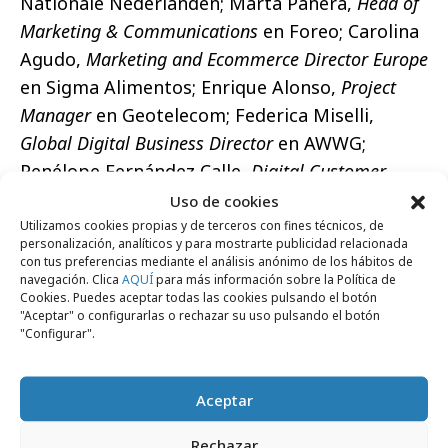
Nationale Nederlanden; Marta Panera,
Head of
Marketing & Communications
en Foreo; Carolina
Agudo,
Marketing and Ecommerce Director Europe
en Sigma Alimentos; Enrique Alonso,
Project
Manager
en Geotelecom; Federica Miselli,
Global Digital Business Director
en AWWG;
Penélope Fernández Calle,
Digital Customer
Manager
en WiZink Bank, y Ángela Benavent
Uso de cookies
Pérez,
Head of Marketing Ops and New Channels
Utilizamos cookies propias y de terceros con fines técnicos, de
personalización, analíticos y para mostrarte publicidad relacionada
en Holaluz. Además, también estarán
con tus preferencias mediante el análisis anónimo de los hábitos de
navegación. Clica
AQUÍ
para más información sobre la Política de
presentes en la jornada Pedro Luis Díez Orzas,
Cookies. Puedes aceptar todas las cookies pulsando el botón
CEO de Linguaserve; Beatriz Fernández Alonso,
"Aceptar" o configurarlas o rechazar su uso pulsando el botón
"Configurar".
Customer Experience Manager
en Stratesys;
Jorge Arias Izquierdo, CEO en Geotelecom; José
Ramón Padrón García,
Country Manager
en
Aceptar
SiteGround España; Xavier Idevik, CMO en
Rechazar