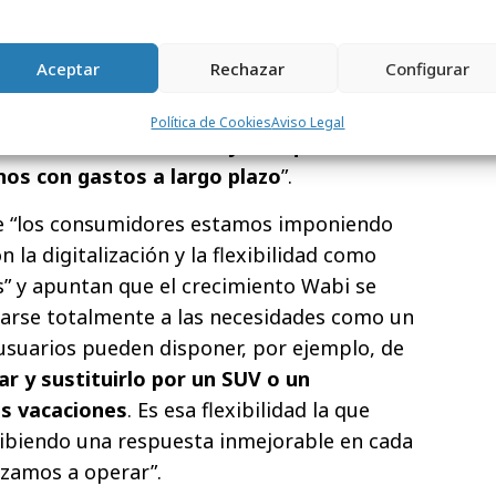
o en la nueva normalidad post coronavirus.
a suscripción “es una tendencia ahora
Aceptar
Rechazar
Configurar
e condicionan una inversión, tan
hogar, como es la compra de un coche.
La
Política de Cookies
Aviso Legal
 inestabilidad contribuyen a que no
s con gastos a largo plazo
”.
e “los consumidores estamos imponiendo
 la digitalización y la flexibilidad como
s” y apuntan que el crecimiento Wabi se
arse totalmente a las necesidades como un
 usuarios pueden disponer, por ejemplo, de
r y sustituirlo por un SUV o un
s vacaciones
. Es esa flexibilidad la que
ibiendo una respuesta inmejorable en cada
nzamos a operar”.