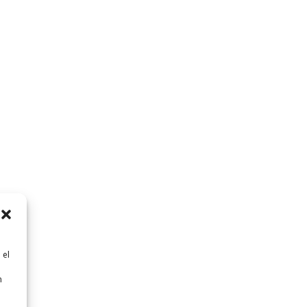
 el
n
n