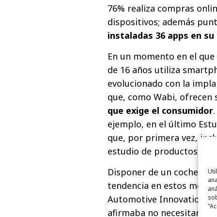
76% realiza compras onli
dispositivos; además punt
instaladas 36 apps en s
En un momento en el que 
de 16 años utiliza smartp
evolucionado con la impla
que, como Wabi, ofrecen 
que exige el consumidor
ejemplo, en el último Est
que, por primera vez, incl
estudio de productos que
Disponer de un coche, fren
Uti
ana
tendencia en estos momen
aná
Automotive Innovation La
sob
"Ac
afirmaba no necesitar un