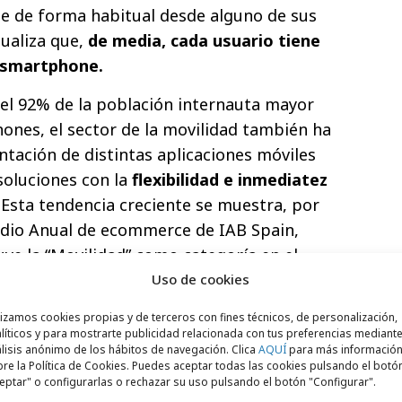
ne de forma habitual desde alguno de sus
ualiza que,
de media, cada usuario tiene
u smartphone.
el 92% de la población internauta mayor
hones, el sector de la movilidad también ha
ntación de distintas aplicaciones móviles
soluciones con la
flexibilidad e inmediatez
. Esta tendencia creciente se muestra, por
udio Anual de ecommerce de IAB Spain,
uye la “Movilidad” como categoría en el
 se compran o contratan online.
Uso de cookies
te a otras alternativas, sigue siendo una
lizamos cookies propias y de terceros con fines técnicos, de personalización,
líticos y para mostrarte publicidad relacionada con tus preferencias mediante
tos. El estudio más reciente de
lisis anónimo de los hábitos de navegación. Clica
AQUÍ
para más informació
b apunta que el 47% de los europeos que
re la Política de Cookies. Puedes aceptar todas las cookies pulsando el botó
eptar" o configurarlas o rechazar su uso pulsando el botón "Configurar".
 coche ha cambiado de opinión y ahora