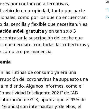
l
res por contar con alternativas,
"
al vehículo en propiedad, tanto por parte
c
cionales, como por los que no encuentran
ida, sencilla y flexible que necesitan. Y es
cación móvil gratuita
y en tan sólo 5
 contratar la suscripción del coche que
os que necesite, con todas las coberturas y
e compra o permanencia.
demia
 en las rutinas de consumo ya era una
 irrupción del coronavirus ha supuesto una
tá midiendo. Algunos informes, como el
Conectividad Inteligente 2021” de IAB
olaboración de GfK, apunta que el 93% de
16 años) son internautas y, de ellos, el