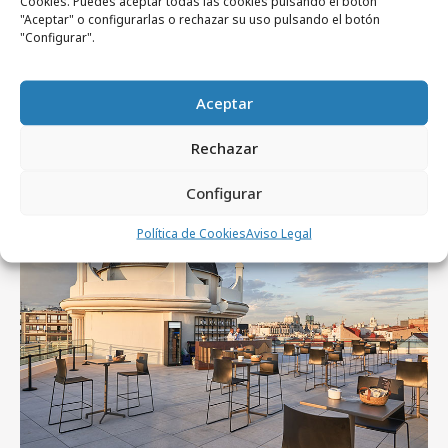
Cookies. Puedes aceptar todas las cookies pulsando el botón
de XING en España
"Aceptar" o configurarlas o rechazar su uso pulsando el botón
"Configurar".
Aceptar
Artículos recientes
Rechazar
Configurar
Empresas y Negocios
Política de Cookies
Aviso Legal