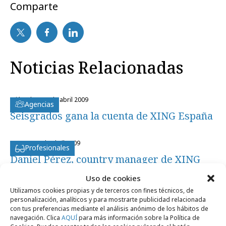
Comparte
Noticias Relacionadas
miércoles, 29 de abril 2009
Agencias
Seisgrados gana la cuenta de XING España
martes, 28 de abril 2009
Profesionales
Daniel Pérez, country manager de XING
España
Uso de cookies
Utilizamos cookies propias y de terceros con fines técnicos, de
personalización, analíticos y para mostrarte publicidad relacionada
martes, 28 de octubre 2008
Profesionales
con tus preferencias mediante el análisis anónimo de los hábitos de
Francisco R. Kleiber, director de marketing
navegación. Clica
AQUÍ
para más información sobre la Política de