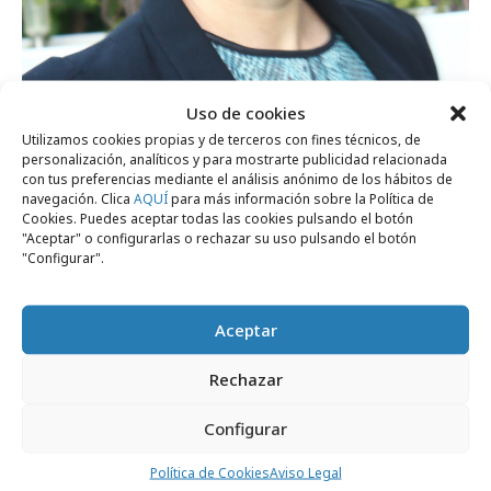
Uso de cookies
Utilizamos cookies propias y de terceros con fines técnicos, de
personalización, analíticos y para mostrarte publicidad relacionada
con tus preferencias mediante el análisis anónimo de los hábitos de
navegación. Clica
AQUÍ
para más información sobre la Política de
Cookies. Puedes aceptar todas las cookies pulsando el botón
domingo, 21 de septiembre 2014
"Aceptar" o configurarlas o rechazar su uso pulsando el botón
Nuevo fichaje en EBuzzing & Teads
"Configurar".
jueves, 14 de noviembre 2013
Profesionales
Aceptar
Ebuzzing ficha a Christiane Rohleder
Rechazar
martes, 28 de mayo 2013
Empresas y Negocios
Configurar
Vídeos interactivos para móviles
Política de Cookies
Aviso Legal