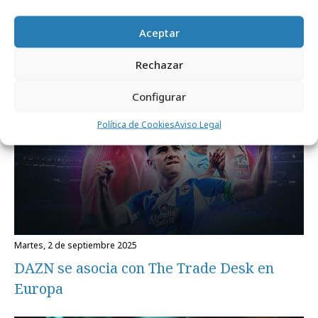
The Trade Desk
Aceptar
Medios
Rechazar
Configurar
Política de Cookies
Aviso Legal
martes, 2 de septiembre 2025
DAZN se asocia con The Trade Desk en
Europa