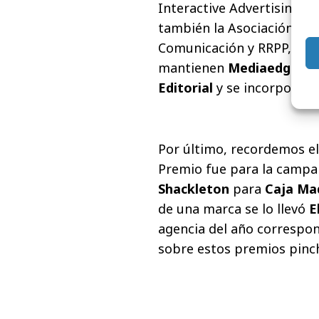
Interactive Advertising B
también la Asociación Es
Comunicación y RRPP, ADE
mantienen
Mediaedge:ci
Editorial
y se incorpora
P
Por último, recordemos el
Premio fue para la camp
Shackleton
para
Caja Ma
de una marca se lo llevó
E
agencia del año correspo
sobre estos premios pinc