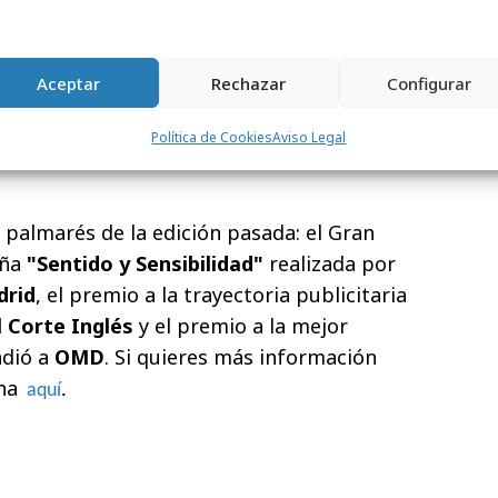
ureau, IAB y este año se ha incorporado
pañola de Empresas Consultoras en
CEC. En cuanto a los
patrocinadores
, se
Aceptar
Rechazar
Configurar
a
,
Orange
,
RTVE Comercial
y
Unidad
ublimedia
.
Política de Cookies
Aviso Legal
 palmarés de la edición pasada: el Gran
aña
"Sentido y Sensibilidad"
realizada por
drid
, el premio a la trayectoria publicitaria
l Corte Inglés
y el premio a la mejor
ndió a
OMD
. Si quieres más información
ha
aquí
.