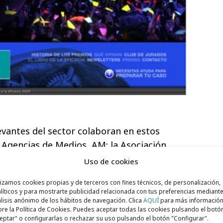
vantes del sector colaboran en estos
 Agencias de Medios, AM; la Asociación
ublicidad, AEAP; la Asociación Española de
Uso de cookies
; la Asociación de Medios Publicitarios de
lizamos cookies propias y de terceros con fines técnicos, de personalización,
ón Nacional de Empresas de Investigación
líticos y para mostrarte publicidad relacionada con tus preferencias mediante
ica, ANEIMO; la Internacional Advertising
lisis anónimo de los hábitos de navegación. Clica
AQUÍ
para más informació
re la Política de Cookies. Puedes aceptar todas las cookies pulsando el botó
ación de Planificadores Estratégicos, APG; el
eptar" o configurarlas o rechazar su uso pulsando el botón "Configurar".