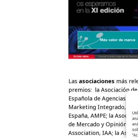
Las
asociaciones
más rele
premios: la Asociación de
Española de Agencias de P
Marketing Integrado, AEMI
Uti
España, AMPE; la Asociaci
ana
de Mercado y Opinión Públ
aná
sob
Association, IAA; la Asoci
"Ac