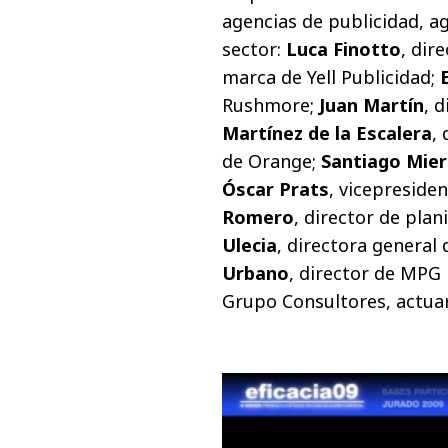
agencias de publicidad, a
sector:
Luca Finotto
, dir
marca de Yell Publicidad;
Rushmore;
Juan Martín
, 
Martínez
de la Escalera
,
de Orange;
Santiago Mier
Óscar Prats
, vicepreside
Romero
, director de plan
Ulecia
, directora general
Urbano
, director de MPG
Grupo Consultores, actuar