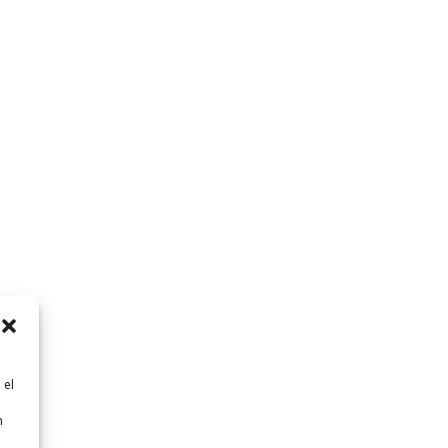
 el
n
n