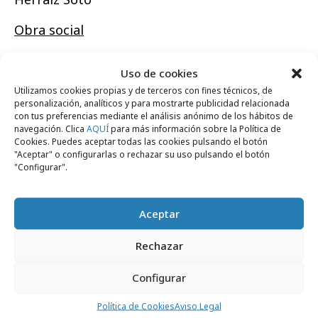
Obra social
"Cambio por Haití" de JWT Madrid para
Uso de cookies
UNICEF
Utilizamos cookies propias y de terceros con fines técnicos, de
personalización, analíticos y para mostrarte publicidad relacionada
"Mensaje en una botella" de Leo Burnett Iberia
con tus preferencias mediante el análisis anónimo de los hábitos de
Madrid para la Fundación Altius
navegación. Clica
AQUÍ
para más información sobre la Política de
Cookies. Puedes aceptar todas las cookies pulsando el botón
"Aceptar" o configurarlas o rechazar su uso pulsando el botón
"Capaz" de Shackleton Madrid para la ONCE
"Configurar".
Aceptar
Rechazar
Comparte
Configurar
Política de Cookies
Aviso Legal