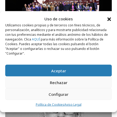
Uso de cookies
Utilizamos cookies propias y de terceros con fines técnicos, de
personalización, analíticos y para mostrarte publicidad relacionada
con tus preferencias mediante el análisis anónimo de los hábitos de
navegación. Clica
AQUÍ
para más información sobre la Política de
Cookies. Puedes aceptar todas las cookies pulsando el botón
"Aceptar" o configurarlas o rechazar su uso pulsando el botón
viernes, 1 de marzo 2024
"Configurar".
Premios BCMA a los mejores "Branded
Content" del año 2023
Aceptar
Festivales y premios
Rechazar
Configurar
Política de Cookies
Aviso Legal