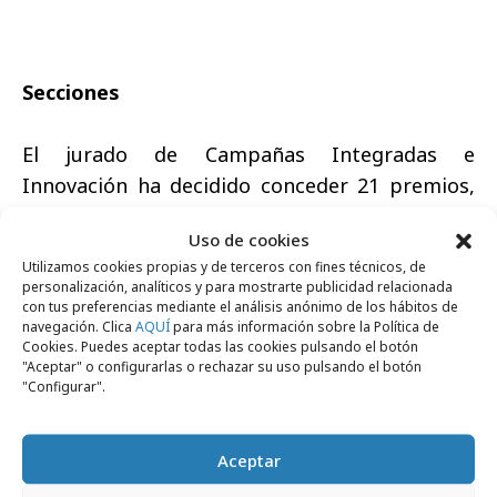
Secciones
El jurado de Campañas Integradas e
Innovación ha decidido conceder 21 premios,
de los que 7 son oros, 6 platas y 8 bronces.
Uso de cookies
Utilizamos cookies propias y de terceros con fines técnicos, de
Mientras, en Marketing Promocional son 18
personalización, analíticos y para mostrarte publicidad relacionada
los premios concedidos, con 5 soles de oro, 6
con tus preferencias mediante el análisis anónimo de los hábitos de
navegación. Clica
AQUÍ
para más información sobre la Política de
de plata y 6 de bronce. En Relaciones Públicas
Cookies. Puedes aceptar todas las cookies pulsando el botón
"Aceptar" o configurarlas o rechazar su uso pulsando el botón
han sido 6 los galardones entregados, ya que
"Configurar".
junto al Gran Premio se han concedido 5 soles
de oro.
Aceptar
Por su parte, en las demás secciones donde se