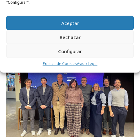
"Configurar".
jueves, 12 de marzo 2026
Aceptar
Los Siete Pecados Capitales del Branded
Content
Rechazar
Configurar
Formación y estudios
Política de Cookies
Aviso Legal