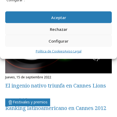
Noticias Relacionadas
"Configurar".
Aceptar
Opinión
Rechazar
Configurar
Política de Cookies
Aviso Legal
jueves, 15 de septiembre 2022
El ingenio nativo triunfa en Cannes Lions
lunes, 2 de julio 2012
Festivales y premios
Ranking latinoamericano en Cannes 2012