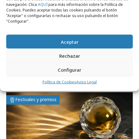
navegación. Clica
AQUÍ
para más información sobre la Política de
Cookies. Puedes aceptar todas las cookies pulsando el botón
"Aceptar" o configurarlas o rechazar su uso pulsando el botón
"Configurar".
Aceptar
Rechazar
jueves, 28 de mayo 2026
Configurar
El Sol da el pistoletazo de salida a su 40ª
edición
Política de Cookies
Aviso Legal
Festivales y premios