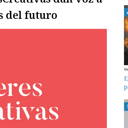
s del futuro
v
E
p