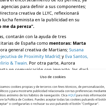
s agencias para definir a sus componentes;
Directora creativa de LLYC, reflexionará
 lucha feminista en la publicidad en su
o me da pereza”.
as, contarán con la ayuda de tres
icitarias de España como
mentoras: Marta
tora general creativa de Martians;
Susana
ejecutiva de Proximity Madrid
; y
Eva Santos,
lirio & Twain
. Por otra parte, Aurora
erta en comunicación con impacto, les dará
r una presentación frente a la audiencia.
Uso de cookies
lizamos cookies propias y de terceros con fines técnicos, de personalización,
líticos y para mostrarte publicidad relacionada con tus preferencias mediante
lisis anónimo de los hábitos de navegación. Clica
AQUÍ
para más informació
re la Política de Cookies. Puedes aceptar todas las cookies pulsando el botó
eptar" o configurarlas o rechazar su uso pulsando el botón "Configurar".