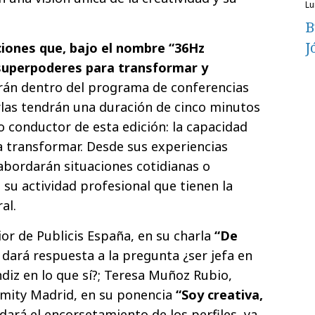
l
B
J
ciones que, bajo el nombre “36Hz
 superpoderes para transformar y
uirán dentro del programa de conferencias
arlas tendrán una duración de cinco minutos
o conductor de esta edición: la capacidad
ra transformar. Desde sus experiencias
abordarán situaciones cotidianas o
 su actividad profesional que tienen la
al.
or de Publicis España, en su charla
“De
dará respuesta a la pregunta ¿ser jefa en
diz en lo que sí?; Teresa Muñoz Rubio,
imity Madrid, en su ponencia
“Soy creativa,
dará el encorsetamiento de los perfiles, ya