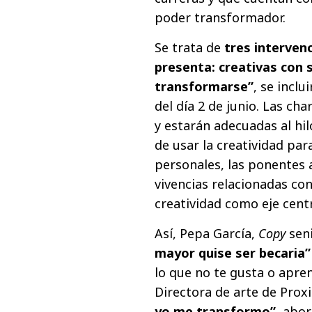
poder transformador.
Se trata de
tres interven
presenta: creativas con
transformarse”
, se incl
del día 2 de junio. Las ch
y estarán adecuadas al hil
de usar la creatividad pa
personales, las ponentes 
vivencias relacionadas con
creatividad como eje centr
Así, Pepa García,
Copy
seni
mayor quise ser becaria”
lo que no te gusta o apren
Directora de arte de Prox
yo me transformo”
, abor