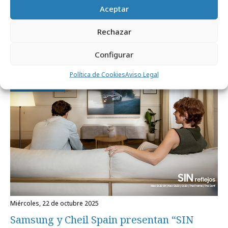
Aceptar
jueves, 26 de marzo 2026
Rechazar
Cheil Spain anuncia la incorporación de
Anja Hoehne
Configurar
Política de Cookies
Aviso Legal
Campañas
miércoles, 22 de octubre 2025
Samsung y Cheil Spain presentan “SIN