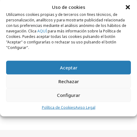
Uso de cookies
Utilizamos cookies propias y de terceros con fines técnicos, de
personalización, analíticos y para mostrarte publicidad relacionada
con tus preferencias mediante el análisis anónimo de los hábitos de
navegación. Clica
AQUÍ
para más información sobre la Política de
Cookies. Puedes aceptar todas las cookies pulsando el botón
"Aceptar" o configurarlas o rechazar su uso pulsando el botón
"Configurar".
Aceptar
Rechazar
jueves, 14 de marzo 2019
Configurar
Karma a raudales en el nº de marzo 2019
Política de Cookies
Aviso Legal
de la revista Ctrl Control Publicidad