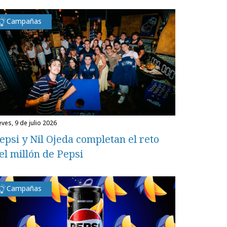
Campañas
eves, 9 de julio 2026
epsi y Nil Ojeda completan el reto
el millón de Pepsi
Campañas