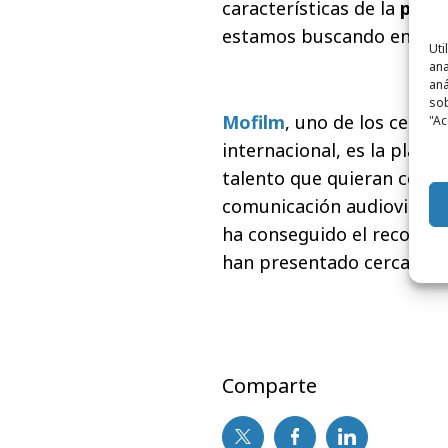
características de la
plat
estamos buscando en est
Uti
ana
aná
sob
Mofilm
, uno de los certá
"Ac
internacional, es la plata
talento que quieran comen
comunicación audiovisual.
ha conseguido el record d
han presentado cerca de 7
Comparte