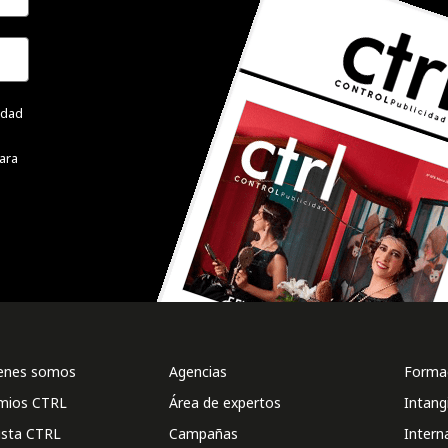
cidad
ara
enes somos
Agencias
Formac
mios CTRL
Área de expertos
Intang
ista CTRL
Campañas
Intern