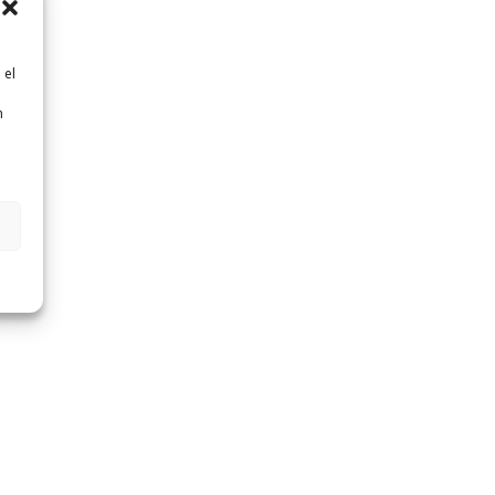
 el
n
n