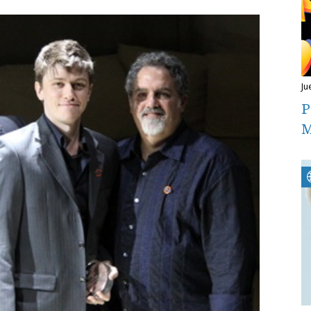
j
P
M