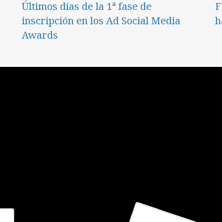
Últimos días de la 1ª fase de
F
inscripción en los Ad Social Media
h
Awards