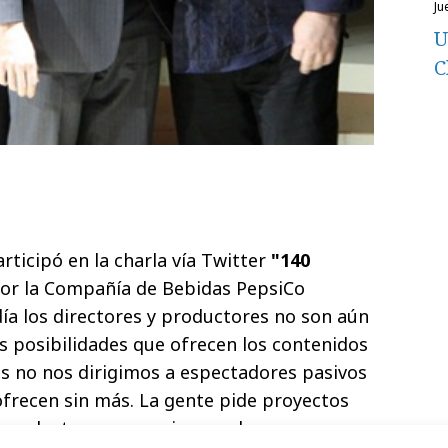
j
U
C
rticipó en la charla vía Twitter
"140
or la Compañía de Bebidas PepsiCo
día los directores y productores no son aún
as posibilidades que ofrecen los contenidos
as no nos dirigimos a espectadores pasivos
frecen sin más. La gente pide proyectos
y productos que encajen con las