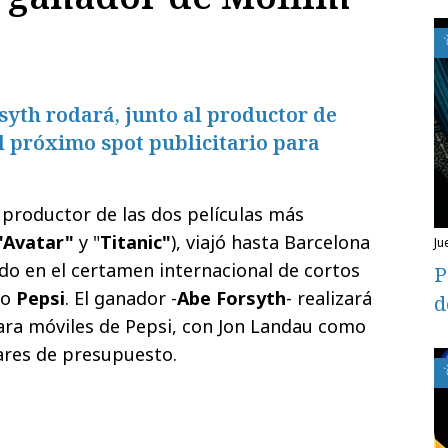
syth rodará, junto al productor de
l próximo spot publicitario para
, productor de las dos películas más
"Avatar"
y "
Titanic"
), viajó hasta Barcelona
ju
do en el certamen internacional de cortos
P
do
Pepsi
. El ganador -
Abe Forsyth
- realizará
d
ara móviles de Pepsi, con Jon Landau como
ares de presupuesto.