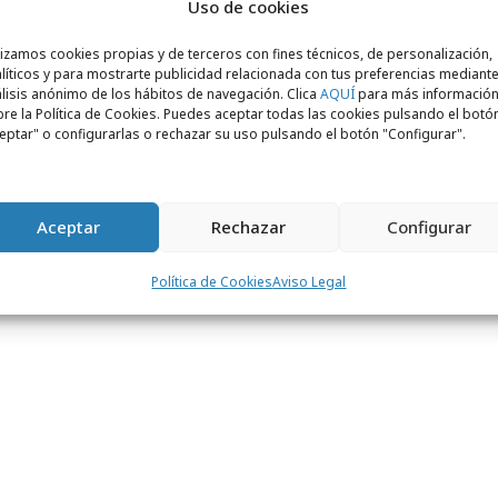
Uso de cookies
aforma móvil
. Eso es, precisamente, lo que
e certamen".
lizamos cookies propias y de terceros con fines técnicos, de personalización,
líticos y para mostrarte publicidad relacionada con tus preferencias mediante
lisis anónimo de los hábitos de navegación. Clica
AQUÍ
para más informació
re la Política de Cookies. Puedes aceptar todas las cookies pulsando el botó
menes de cortos de mayor proyección
eptar" o configurarlas o rechazar su uso pulsando el botón "Configurar".
forma ideal para jóvenes directores con
zar una carrera en el mundo de la
 En esta cuarta edición (Barcelona 2010) se
Aceptar
Rechazar
Configurar
e participación con
5.000 aspirantes
que
Política de Cookies
Aviso Legal
00 cortos en las diferentes categorías.