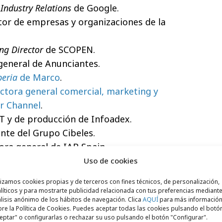
Industry Relations
de Google.
ctor de empresas y organizaciones de la
ng Director
de SCOPEN.
 general de Anunciantes.
beria
de Marco
.
ectora general comercial, marketing y
r Channel
.
 IT y de producción de Infoadex.
nte del Grupo Cibeles.
tora general de IAB Spain.
esidente de la Asociación de Empresas de
Uso de cookies
(AEPS).
lizamos cookies propias y de terceros con fines técnicos, de personalización,
r general de la Asociación de Marketing de
líticos y para mostrarte publicidad relacionada con tus preferencias mediante
lisis anónimo de los hábitos de navegación. Clica
AQUÍ
para más informació
re la Política de Cookies. Puedes aceptar todas las cookies pulsando el botó
esponsable de marketing y comunicación
eptar" o configurarlas o rechazar su uso pulsando el botón "Configurar".