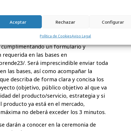
ia del jurado.
nde reconocerá a los proyectos y
Aceptar
Rechazar
Configurar
 con el
Premio La FEDE_emprende23 y el
.
Política de Cookies
Aviso Legal
á cumplimentando un formulario y
 requerida en las bases en
rende23/. Será imprescindible enviar toda
en las bases, así como acompañar la
que describa de forma clara y concisa los
yecto (objetivo, público objetivo al que va
lidad del producto/servicio, estrategia y si
el producto ya está en el mercado,
n máxima no deberá exceder los 3 minutos.
se darán a conocer en la ceremonia de