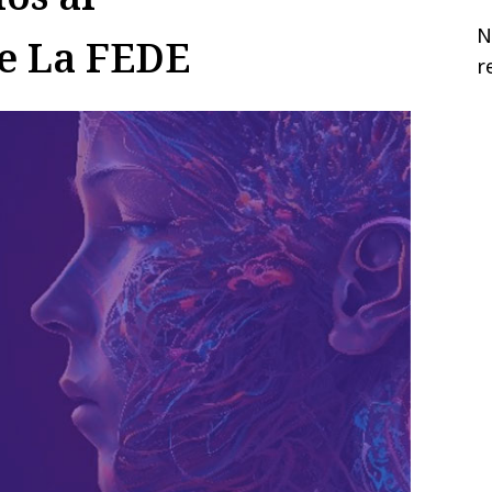
N
e La FEDE
r