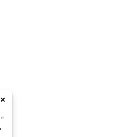
 el
n
n