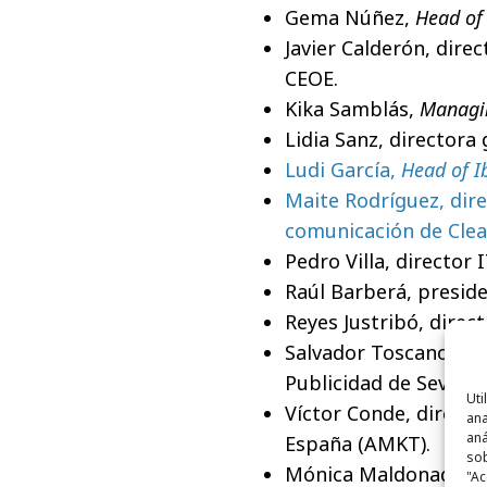
Gema Núñez,
Head of 
Javier Calderón, dire
CEOE.
Kika Samblás,
Managi
Lidia Sanz, directora
Ludi García,
Head of I
Maite Rodríguez, dir
comunicación de Clea
Pedro Villa, director
Raúl Barberá, preside
Reyes Justribó, direc
Salvador Toscano, pr
Publicidad de Sevilla 
Uti
Víctor Conde, directo
ana
aná
España (AMKT).
sob
Mónica Maldonado, r
"Ac