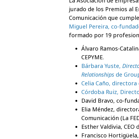
La Asociación de Empresa
jurado de los Premios al 
Comunicación que cumplen 
Miguel Pereira, co-fundad
formado por 19 profesiona
Álvaro Ramos-Catalina
CEPYME.
Bárbara Yuste,
Direct
Relationships
de Gro
Celia Caño, director
Córdoba Ruiz, Direct
David Bravo, co-fund
Elia Méndez, director
Comunicación (La FED
Esther Valdivia, CEO 
Francisco Hortigüela,