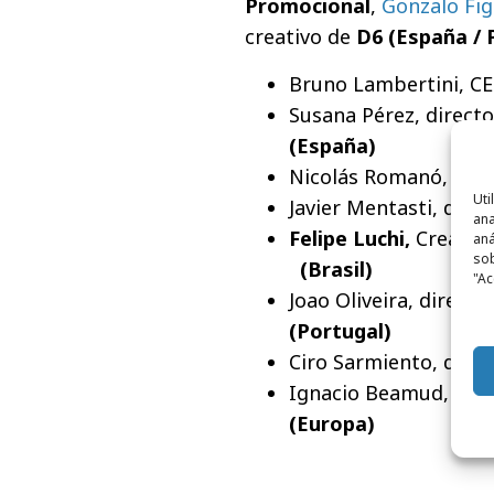
Promocional
,
Gonzalo Fig
creativo de
D6 (España / 
Bruno Lambertini, C
Susana Pérez, directo
(España)
Nicolás Romanó, dire
Uti
Javier Mentasti, dire
ana
Felipe Luchi,
Creative
aná
sob
(Brasil)
"Ac
Joao Oliveira, directo
(Portugal)
Ciro Sarmiento, direc
Ignacio Beamud, Mar
(Europa)