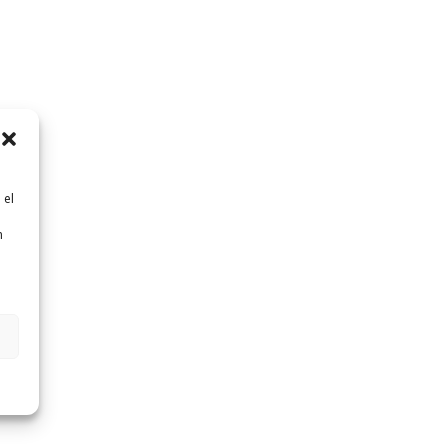
 el
n
n