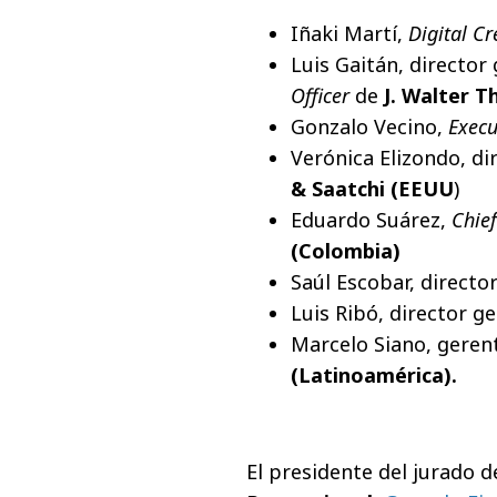
Iñaki Martí,
Digital Cr
Luis Gaitán, director
Officer
de
J. Walter 
Gonzalo Vecino,
Execu
Verónica Elizondo, di
& Saatchi (EEUU
)
Eduardo Suárez,
Chief
(Colombia)
Saúl Escobar, directo
Luis Ribó, director g
Marcelo Siano, gere
(Latinoamérica).
El presidente del jurado d