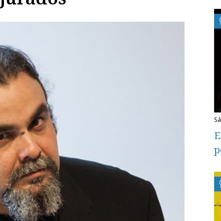
s
E
p