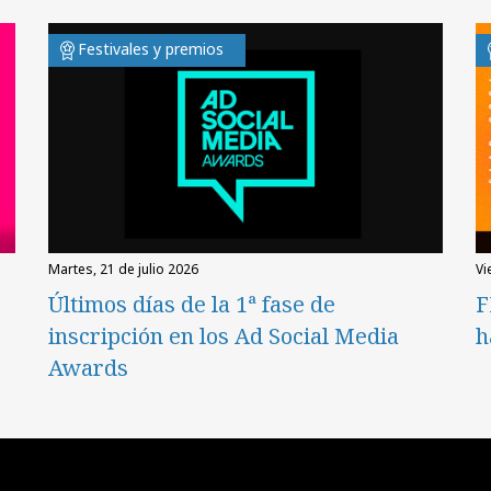
Festivales y premios
martes, 21 de julio 2026
v
Últimos días de la 1ª fase de
F
inscripción en los Ad Social Media
h
Awards