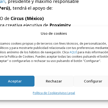
ari
, presidente y máximo responsable
Perú),
tendrá el apoyo de:
EO de
Circus (México)
ra creativa ejecutiva de
Proximity
Uso de cookies
ctor general creativo de
McCann (Perú)
lizamos cookies propias y de terceros con fines técnicos, de personalización,
ctor general creativo de
Ogilvy (Latina Sur)
líticos y para mostrarte publicidad relacionada con tus preferencias mediante
 Vice President de
Lew'Lara/TBWA
lisis anónimo de los hábitos de navegación. Clica
AQUÍ
para más informació
re la Política de Cookies. Puedes aceptar todas las cookies pulsando el botó
eptar" o configurarlas o rechazar su uso pulsando el botón "Configurar".
r creativo de
J. Walter Thompson
tor general creativo de
Dieste (EEUU)
Aceptar
Rechazar
Configurar
keting Operations Director de
Mazda
Política de Cookies
Aviso Legal