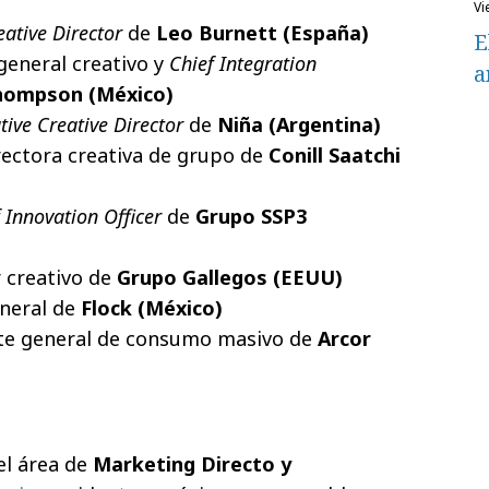
v
eative Director
de
Leo Burnett (España)
E
 general creativo y
Chief Integration
a
Thompson (México)
tive Creative Director
de
Niña (Argentina)
rectora creativa de grupo de
Conill Saatchi
 Innovation Officer
de
Grupo SSP3
r creativo de
Grupo Gallegos (EEUU)
eneral de
Flock (México)
nte general de consumo masivo de
Arcor
el área de
Marketing Directo y