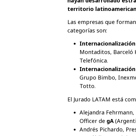
hayan desarrollado estr
territorio latinoamerica
Las empresas que forman
categorías son:
Internacionalizació
Montaditos, Barceló 
Telefónica.
Internacionalizació
Grupo Bimbo, Inexmod
Totto.
El Jurado LATAM está com
Alejandra Fehrmann,
Officer de
gA
(Argenti
Andrés Pichardo, Pre