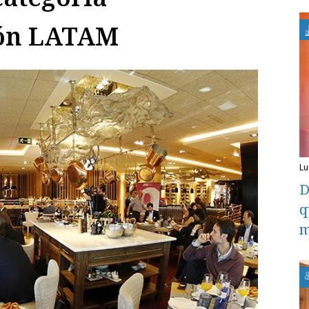
ión LATAM
l
D
q
m