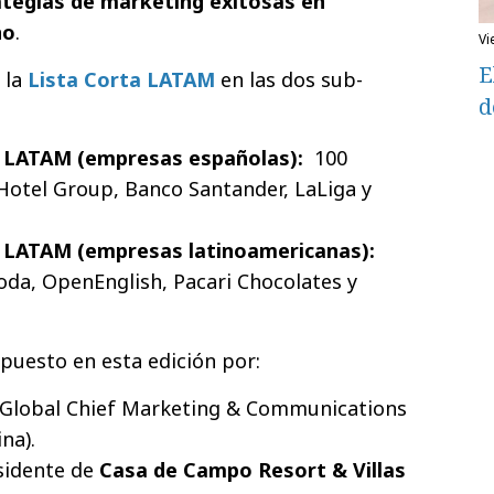
ategias de marketing exitosas en
no
.
v
E
 la
Lista Corta LATAM
en las dos sub-
d
n LATAM (empresas españolas):
100
Hotel Group, Banco Santander, LaLiga y
n LATAM (empresas latinoamericanas):
a, OpenEnglish, Pacari Chocolates y
puesto en esta edición por:
 Global Chief Marketing & Communications
na).
sidente de
Casa de Campo Resort & Villas