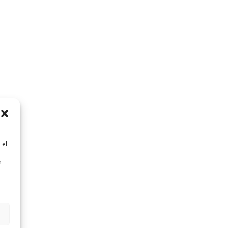
 el
n
n