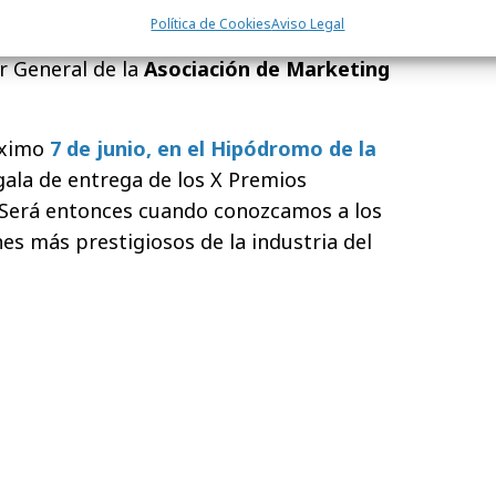
s
(México).
Política de Cookies
Aviso Legal
or Gerente de
Casa América
.
r General de la
Asociación de Marketing
óximo
7 de junio, en el Hipódromo de la
 gala de entrega de los X Premios
 Será entonces cuando conozcamos a los
es más prestigiosos de la industria del