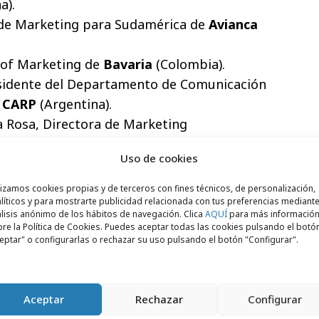
a).
a de Marketing para Sudamérica de
Avianca
 of Marketing de
Bavaria
(Colombia).
esidente del Departamento de Comunicación
e
CARP
(Argentina).
a Rosa, Directora de Marketing
rporación Multi Inversiones-Industria
Uso de cookies
.
ctora Regional Consumo Masivo LATAM de
lizamos cookies propias y de terceros con fines técnicos, de personalización,
líticos y para mostrarte publicidad relacionada con tus preferencias mediante
lisis anónimo de los hábitos de navegación. Clica
AQUÍ
para más informació
Presidente de la
Asociación de Dirigentes
re la Política de Cookies. Puedes aceptar todas las cookies pulsando el botó
eptar" o configurarlas o rechazar su uso pulsando el botón "Configurar".
ay).
ctor en
Foro de Marcas Renombradas
Aceptar
Rechazar
Configurar
 Directora para Latinoamérica y el Caribe