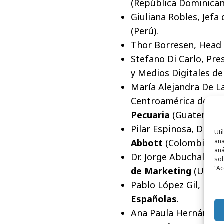
(República Dominican
Giuliana Robles, Jef
(Perú).
Thor Borresen, Head
Stefano Di Carlo, Pr
y Medios Digitales d
María Alejandra De L
Centroamérica de
Co
Pecuaria
(Guatemala)
Pilar Espinosa, Dire
Uti
ana
Abbott
(Colombia).
aná
Dr. Jorge Abuchalja, 
sob
"Ac
de Marketing
(Urugu
Pablo López Gil, Dire
Españolas
.
Ana Paula Hernández,