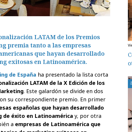
ionalización LATAM de los Premios
ng premia tanto a las empresas
v
americanas que hayan desarrollado
C
ng exitosas en Latinoamérica.
o
ing de España
ha presentado la lista corta
onalización LATAM de la X Edición de los
Marketing
. Este galardón se divide en dos
con su correspondiente premio. En primer
sas españolas que hayan desarrollado
g de éxito en Latinoamérica
y, por otra
bién a
empresas de Latinoamérica que