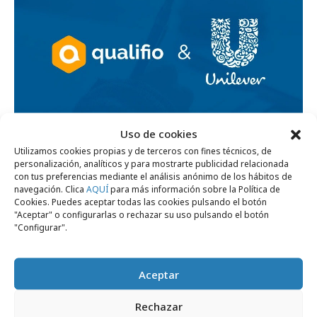
Uso de cookies
Utilizamos cookies propias y de terceros con fines técnicos, de
personalización, analíticos y para mostrarte publicidad relacionada
martes, 10 de septiembre 2024
con tus preferencias mediante el análisis anónimo de los hábitos de
navegación. Clica
AQUÍ
para más información sobre la Política de
Marketing interactivo y gamificación:
Cookies. Puedes aceptar todas las cookies pulsando el botón
claves en la estrategia de Unilever
"Aceptar" o configurarlas o rechazar su uso pulsando el botón
"Configurar".
Empresas y Negocios
Aceptar
Rechazar