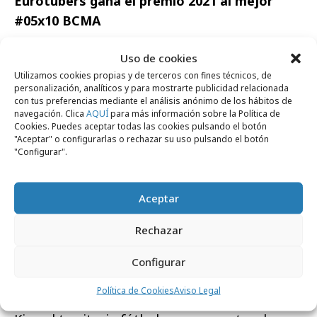
Eurotubers gana el premio 2021 al mejor
#05x10 BCMA
Eduardo Basarte, Director de Secuoya Nexus,
Uso de cookies
fue el encargado de presentar el premio. El
Utilizamos cookies propias y de terceros con fines técnicos, de
personalización, analíticos y para mostrarte publicidad relacionada
#05x10 es un formato propio de BCMA en el
con tus preferencias mediante el análisis anónimo de los hábitos de
que los socios presentan al sector 5 casos de
navegación. Clica
AQUÍ
para más información sobre la Política de
Cookies. Puedes aceptar todas las cookies pulsando el botón
éxito de Branded Content, contados en 10
"Aceptar" o configurarlas o rechazar su uso pulsando el botón
minutos cada uno. Los propios socios eligen su
"Configurar".
caso preferido de entre los 15 casos
presentados en cada una de las 3 ediciones
Aceptar
celebradas a lo largo del año (febrero, junio y
octubre).
Rechazar
Y el ganador este año al mejor Premio 05x10 es
Configurar
#Eurotubers de PubliEspaña y Wavemaker
Política de Cookies
Aviso Legal
para Burger King
. Acercar a la marca Burger